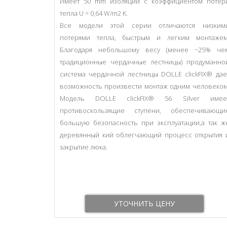
Имеет 50 mm изоляции с коэффициентом потер
тепла U = 0,64 W/m2 K.
Все модели этой серии отличаются низким
потерями тепла, быстрым и легким монтажем
Благодаря небольшому весу (менее ~25% че
традиционные чердачные лестницы) продуманно
система чердачной лестницы DOLLE clickFIX® дае
возможность произвести монтаж одним человеком
Модель DOLLE clickFIX® 56 Silver имее
противоскользящие ступени, обеспечивающи
большую безопасность при эксплуатации,а так ж
деревянный кий облегчающий процесс открытия 
закрытие люка.
УТОЧНИТЬ ЦЕНУ