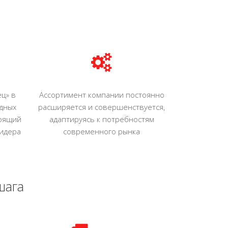
ц» в
Aссортимент компании постоянно
адных
расширяется и совершенствуется,
тоящий
адаптируясь к потребностям
идера
современного рынка
шага