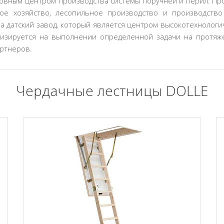
овным центром производства системы поручней и перил. Про
ное хозяйство, лесопильное производство и производств
а датский завод, который является центром высокотехнолог
лизируется на выполнении определенной задачи на протяж
артнеров.
Чердачные лестницы DOLLE