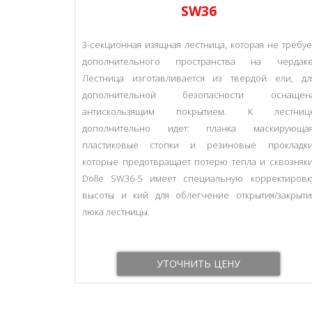
SW36
3-секционная изящная лестница, которая не требуе
дополнительного пространства на чердаке
Лестница изготавливается из твердой ели, дл
дополнительной безопасности оснащен
антискользящим покрытием. К лестниц
дополнительно идет: планка маскирующая
пластиковые стопки и резиновыe прокладки
которые предотвращает потерю тепла и сквозняки
Dolle SW36-5 имеет специальную корректировк
высоты и кий для облегчение открытия/закрыти
люка лестницы.
УТОЧНИТЬ ЦЕНУ