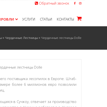
Обратный звонок
КРОВЛИ
УСЛУГИ
СТАТЬИ
КОНТАКТЫ
»
»
ы
Чердачные Лестницы
Чердачные лестницы Dolle
шего поставщика лесопилок в Европе. Штаб-
размере более 6 миллионов евро позволили
ниц.
ующаяся в Сучжоу, отвечает за производство