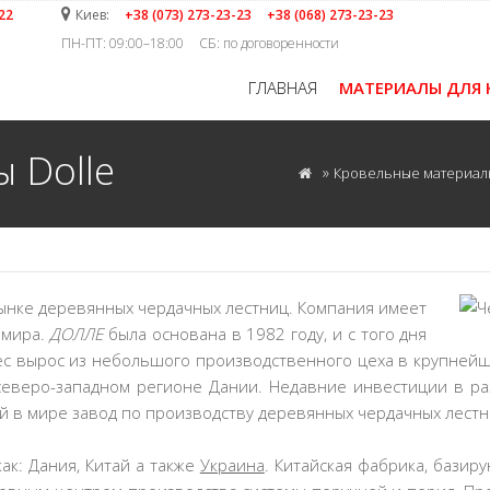
22
Киев:
+38 (073) 273-23-23
+38 (068) 273-23-23
ПН-ПТ: 09:00–18:00
CБ: по договоренности
ГЛАВНАЯ
МАТЕРИАЛЫ ДЛЯ 
 Dolle
»
Кровельные материал
ынке деревянных чердачных лестниц. Компания имеет
 мира.
Д
ОЛЛЕ
была основана в 1982 году, и с того дня
нес вырос из небольшого производственного цеха в крупней
 северо-западном регионе Дании. Недавние инвестиции в 
й в мире завод по производству деревянных чердачных лест
как: Дания, Китай а также
Украина
. Китайская фабрика, базир