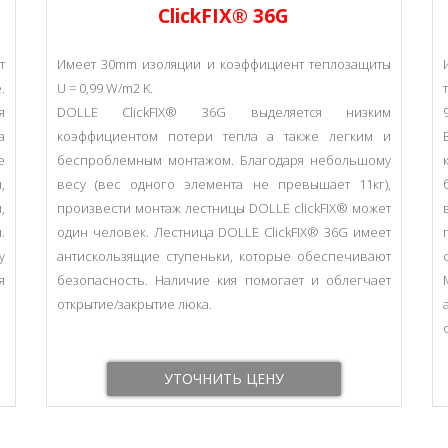
СlickFIX® 36G
т
Имеет 30mm изоляции и коэффициент теплозащиты
.
U = 0,99 W/m2 K.
я
DOLLE СlickFIX® 36G выделяется низким
а
коэффициентом потери тепла а также легким и
е
беспроблемным монтажом. Благодаря небольшому
,
весу (вес одного элемента не превышает 11кг),
,
произвести монтаж лестницы DOLLE clickFIX® может
.
один человек. Лестница DOLLE СlickFIX® 36G имеет
у
антискользящие ступеньки, которые обеспечивают
я
безопасность. Наличие кия помогает и облегчает
открытие/закрытие люка.
УТОЧНИТЬ ЦЕНУ