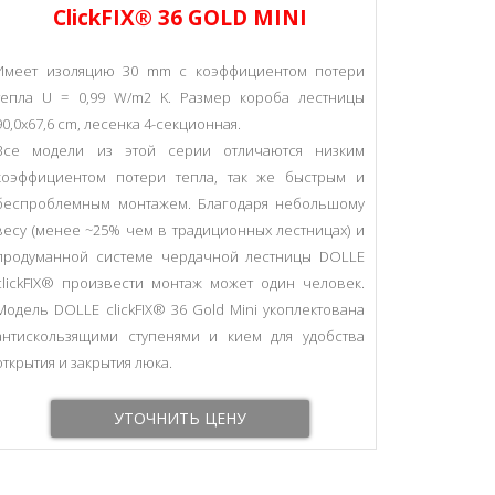
СlickFIX® 36 GOLD MINI
Имеет изоляцию 30 mm c коэффициентом потери
тепла U = 0,99 W/m2 K. Размер короба лестницы
90,0x67,6 cm, лесенка 4-секционная.
Все модели из этой серии отличаются низким
коэффициентом потери тепла, так же быстрым и
беспроблемным монтажем. Благодаря небольшому
весу (менее ~25% чем в традиционных лестницах) и
продуманной системе чердачной лестницы DOLLE
clickFIX® произвести монтаж может один человек.
Модель DOLLE clickFIX® 36 Gold Mini укоплектована
антискользящими ступенями и кием для удобства
открытия и закрытия люка.
УТОЧНИТЬ ЦЕНУ