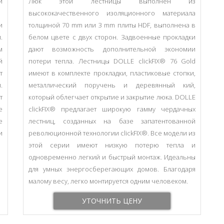
и
Люк этой лестницы выполнен из
высококачественного изоляционного материала
и
толщиной 70 mm или 3 mm плиты HDF, выполнена в
.
белом цвете с двух сторон. Задвоенные прокладки
м
дают возможность дополнительной экономии
й
потери тепла. Лестницы DOLLE clickFIX® 76 Gold
т
имеют в комплекте прокладки, пластиковые стопки,
.
металлический поручень и деревянный кий,
т
который облегчает открытие и закрытие люка. DOLLE
е
clickFIX® предлагает широкую гамму чердачных
е
лестниц, созданных на базе запатентованной
и
революционной технологии clickFIX®. Все модели из
этой серии имеют низкую потерю тепла и
одновременно легкий и быстрый монтаж. Идеальны
для умных энергосберегающих домов. Благодаря
малому весу, легко монтируется одним человеком.
УТОЧНИТЬ ЦЕНУ